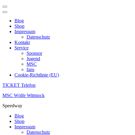
Blog
Shop
Impressum
Datenschutz
Kontakt
Service
Sponsor
Jugend
MSC
fans
Cookie-Richtlinie (EU)
TICKET Telefon
Zum
MSC Wölfe Wittstock
Inhalt
Speedway
springen
(Enter
Blog
drücken)
Shop
Impressum
Datenschutz