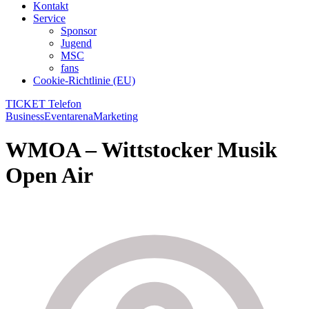
Kontakt
Service
Sponsor
Jugend
MSC
fans
Cookie-Richtlinie (EU)
TICKET Telefon
Business
Eventarena
Marketing
WMOA – Wittstocker Musik
Open Air