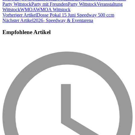
Party Wittstock
Party mit Freunden
Party Wittstock
Veranstaltung
Wittstock
WMOA
WMOA Wittstock
Beitragsnavigation
Vorheriger Artikel
Dosse Pokal 15 Juni Speedway 500 ccm
Nächster Artikel
2026- Speedway & Eventarena
Empfohlene Artikel