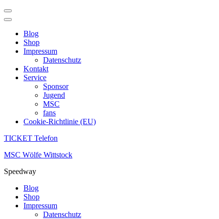
Blog
Shop
Impressum
Datenschutz
Kontakt
Service
Sponsor
Jugend
MSC
fans
Cookie-Richtlinie (EU)
TICKET Telefon
Zum
MSC Wölfe Wittstock
Inhalt
Speedway
springen
(Enter
Blog
drücken)
Shop
Impressum
Datenschutz