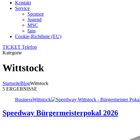
Kontakt
Service
Sponsor
Jugend
MSC
fans
Cookie-Richtlinie (EU)
TICKET Telefon
Kategorie
Wittstock
Startseite
Blog
Wittstock
5 ERGEBNISSE
Business
Wittstock
Speedway Bürgermeisterpokal 2026