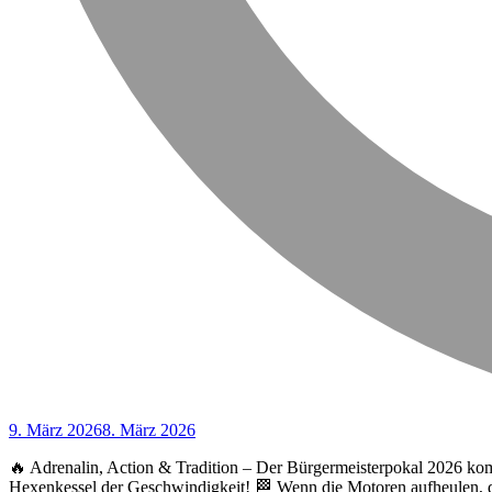
9. März 2026
8. März 2026
🔥 Adrenalin, Action & Tradition – Der Bürgermeisterpokal 2026 kom
Hexenkessel der Geschwindigkeit! 🏁 Wenn die Motoren aufheulen, de