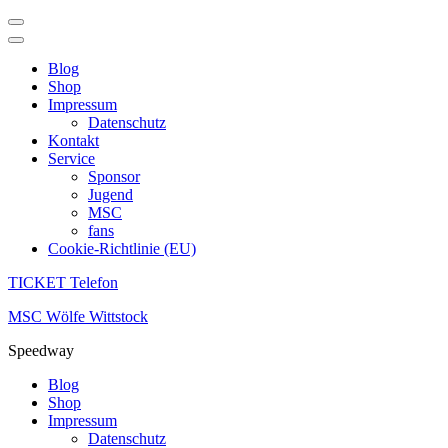
Blog
Shop
Impressum
Datenschutz
Kontakt
Service
Sponsor
Jugend
MSC
fans
Cookie-Richtlinie (EU)
TICKET Telefon
Zum
MSC Wölfe Wittstock
Inhalt
Speedway
springen
(Enter
Blog
drücken)
Shop
Impressum
Datenschutz