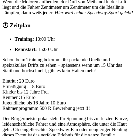
Wenn die Motoren aufheulen, der Duft von Methanol in der Luft
liegt und die Fahrer Zentimeter um Zentimeter um die Ideallinie
kämpfen, dann weiß jeder:
Hier wird echter Speedway-Sport gelebt!
🕐 Zeitplan
Training:
13:00 Uhr
Rennstart:
15:00 Uhr
Schon beim Training bekommt ihr packende Duelle und
spektakuläre Drifts zu sehen – spätestens wenn um 15 Uhr das
Startband hochschnellt, gibt es kein Halten mehr!
Eintritt : 20 Euro
Ermäßigung : 18 Euro
Kinder bis 12 Jahre Frei
Rentner :15 Euro
Jugendliche bis 16 Jahre 10 Euro
Rahmenprogramm 500 R Bewerbung jetzt !!!
Der Bürgermeisterpokal steht für Spannung bis zur letzten Kurve,
leidenschaftliche Fahrer und eine Atmosphäre, die unter die Haut
geht. Ob eingefleischter Speedway-Fan oder neugieriger Neuling –
dieses Event ist das perfekte Erlebnis für die ganze Familie.