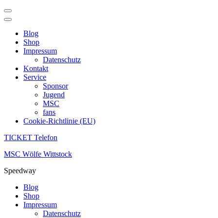
Blog
Shop
Impressum
Datenschutz
Kontakt
Service
Sponsor
Jugend
MSC
fans
Cookie-Richtlinie (EU)
TICKET Telefon
Zum
MSC Wölfe Wittstock
Inhalt
Speedway
springen
(Enter
Blog
drücken)
Shop
Impressum
Datenschutz