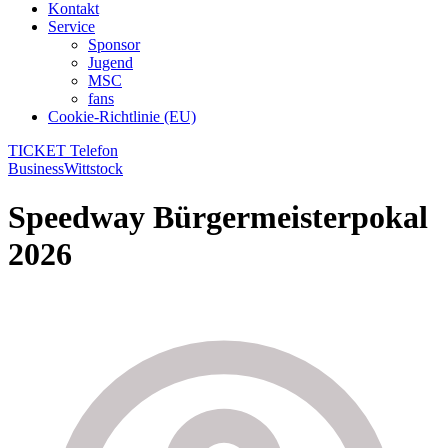
Kontakt
Service
Sponsor
Jugend
MSC
fans
Cookie-Richtlinie (EU)
TICKET Telefon
Business
Wittstock
Speedway Bürgermeisterpokal
2026