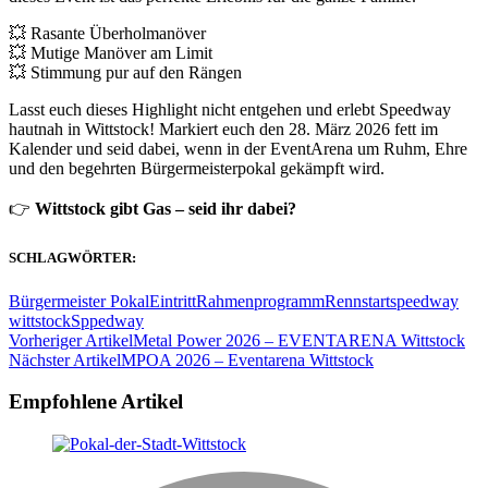
💥 Rasante Überholmanöver
💥 Mutige Manöver am Limit
💥 Stimmung pur auf den Rängen
Lasst euch dieses Highlight nicht entgehen und erlebt Speedway
hautnah in Wittstock! Markiert euch den 28. März 2026 fett im
Kalender und seid dabei, wenn in der EventArena um Ruhm, Ehre
und den begehrten Bürgermeisterpokal gekämpft wird.
👉
Wittstock gibt Gas – seid ihr dabei?
SCHLAGWÖRTER:
Bürgermeister Pokal
Eintritt
Rahmenprogramm
Rennstart
speedway
wittstock
Sppedway
Beitragsnavigation
Vorheriger Artikel
Metal Power 2026 – EVENTARENA Wittstock
Nächster Artikel
MPOA 2026 – Eventarena Wittstock
Empfohlene Artikel