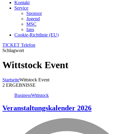
Kontakt
Service
Sponsor
Jugend
MSC
fans
Cookie-Richtlinie (EU)
TICKET Telefon
Schlagwort
Wittstock Event
Startseite
Wittstock Event
2 ERGEBNISSE
Business
Wittstock
Veranstaltungskalender 2026