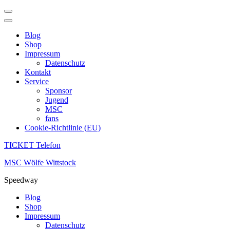
Blog
Shop
Impressum
Datenschutz
Kontakt
Service
Sponsor
Jugend
MSC
fans
Cookie-Richtlinie (EU)
TICKET Telefon
Zum
MSC Wölfe Wittstock
Inhalt
Speedway
springen
(Enter
Blog
drücken)
Shop
Impressum
Datenschutz