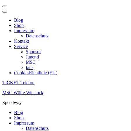
Blog
Shop
Impressum
Datenschutz
Kontakt
Service
Sponsor
Jugend
MSC
fans
Cookie-Richtlinie (EU)
TICKET Telefon
Zum
MSC Wölfe Wittstock
Inhalt
Speedway
springen
(Enter
Blog
drücken)
Shop
Impressum
Datenschutz