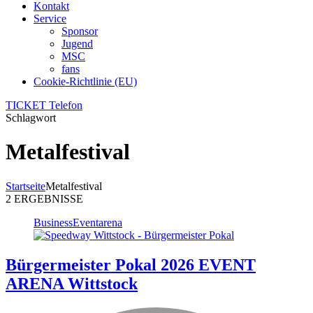
Kontakt
Service
Sponsor
Jugend
MSC
fans
Cookie-Richtlinie (EU)
TICKET Telefon
Schlagwort
Metalfestival
Startseite
Metalfestival
2 ERGEBNISSE
Business
Eventarena
Bürgermeister Pokal 2026 EVENT
ARENA Wittstock