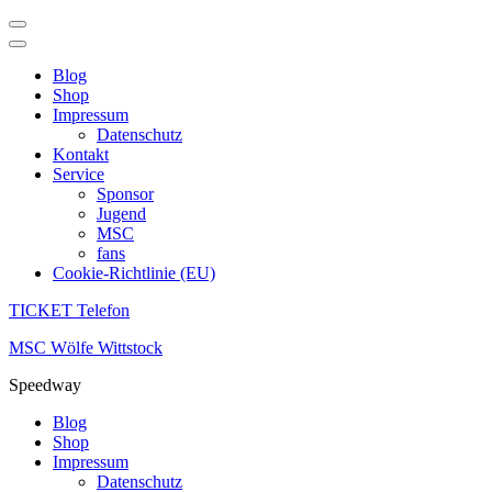
Blog
Shop
Impressum
Datenschutz
Kontakt
Service
Sponsor
Jugend
MSC
fans
Cookie-Richtlinie (EU)
TICKET Telefon
Zum
MSC Wölfe Wittstock
Inhalt
Speedway
springen
(Enter
Blog
drücken)
Shop
Impressum
Datenschutz