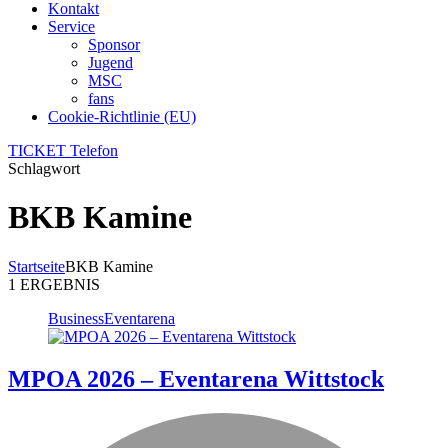
Kontakt
Service
Sponsor
Jugend
MSC
fans
Cookie-Richtlinie (EU)
TICKET Telefon
Schlagwort
BKB Kamine
Startseite
BKB Kamine
1 ERGEBNIS
Business
Eventarena
MPOA 2026 – Eventarena Wittstock