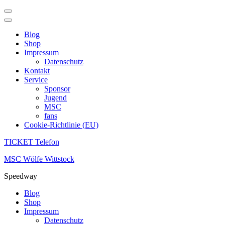
Blog
Shop
Impressum
Datenschutz
Kontakt
Service
Sponsor
Jugend
MSC
fans
Cookie-Richtlinie (EU)
TICKET Telefon
Zum
MSC Wölfe Wittstock
Inhalt
Speedway
springen
(Enter
Blog
drücken)
Shop
Impressum
Datenschutz